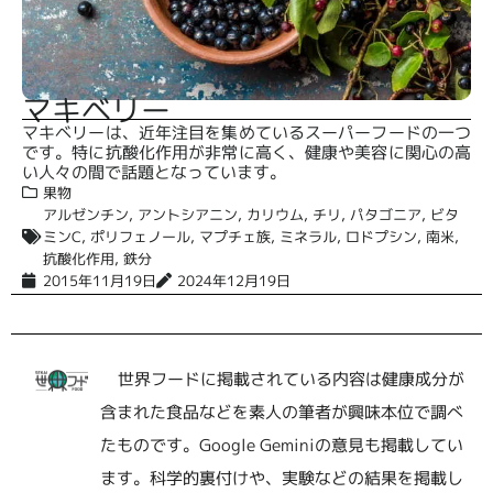
マキベリー
マキベリーは、近年注目を集めているスーパーフードの一つ
です。特に抗酸化作用が非常に高く、健康や美容に関心の高
い人々の間で話題となっています。
果物
アルゼンチン
,
アントシアニン
,
カリウム
,
チリ
,
パタゴニア
,
ビタ
ミンC
,
ポリフェノール
,
マプチェ族
,
ミネラル
,
ロドプシン
,
南米
,
抗酸化作用
,
鉄分
2015年11月19日
2024年12月19日
世界フードに掲載されている内容は健康成分が
含まれた食品などを素人の筆者が興味本位で調べ
たものです。Google Geminiの意見も掲載してい
ます。科学的裏付けや、実験などの結果を掲載し