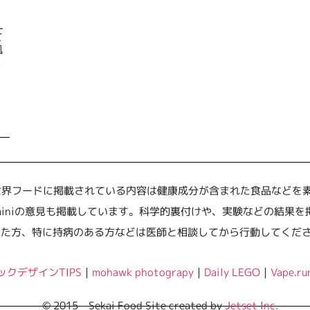
て
風
く
世界フードに掲載されている内容は健康成分が含まれた食品などを素人
miniの意見も掲載しています。科学的裏付けや、実験などの結果
った方、特に持病のある方などは医師と相談してから行動してくだ
ックデザインTIPS
｜
mohawk photograpy
｜
Daily LEGO
｜
Vape.ru
© 2015 – Sekai Food Site created by
Jetset Inc.