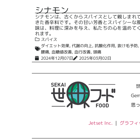
シナモン
シナモンは、古くからスパイスとして親しまれ
きた香辛料です。その甘い芳香とスパイシーな
味は、料理に深みを与え、私たちの心を温めて
れます。
スパイス
ダイエット効果
,
代謝の向上
,
抗酸化作用
,
抜け毛予防
,
腰痛
,
血糖値改善
,
血行改善
,
頭痛
2024年12月07日
2025年03月02日
Ge
思
Jetset Inc.
｜
グラフィ